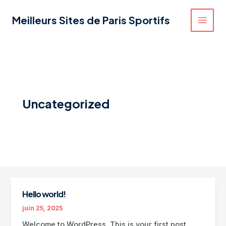
Aller
au
Meilleurs Sites de Paris Sportifs
MAI
contenu
MEN
Uncategorized
Hello world!
juin 25, 2025
Welcome to WordPress. This is your first post.